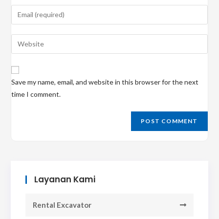
name
Enter
or
your
username
email
Enter
to
address
your
comment
to
website
comment
URL
Save my name, email, and website in this browser for the next
(optional)
time I comment.
Layanan Kami
Rental Excavator