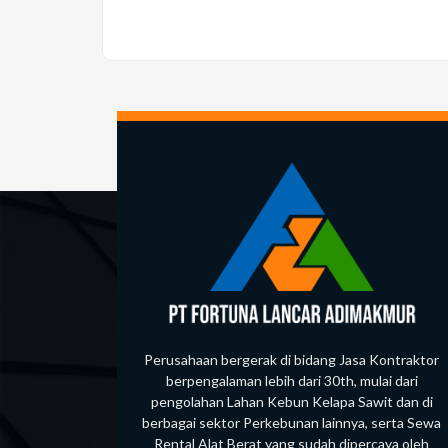
to
commen
comment
Perusahaan bergerak di bidang Jasa Kontraktor
berpengalaman lebih dari 30th, mulai dari
pengolahan Lahan Kebun Kelapa Sawit dan di
berbagai sektor Perkebunan lainnya, serta Sewa
Rental Alat Berat yang sudah dipercaya oleh