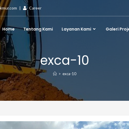
akmur.com
|
Career
Home
Tentang Kami
Layanan Kami
Galeri Proj
exca-10
>
exca-10