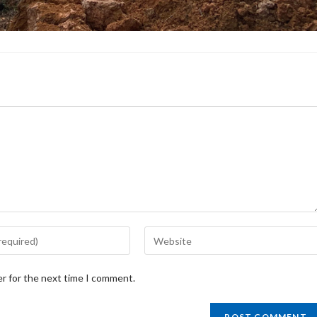
Enter
your
website
er for the next time I comment.
URL
(optional)