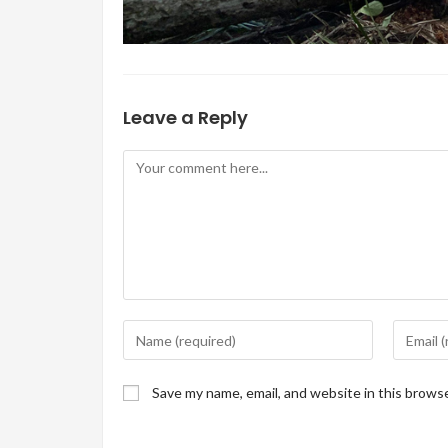
Leave a Reply
Comment
Enter
Enter
your
your
name
email
Save my name, email, and website in this brows
or
address
username
to