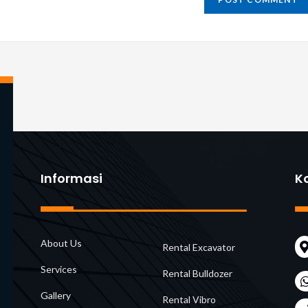
t
Informasi
K
About Us
Rental Excavator
Services
Rental Bulldozer
Gallery
Rental Vibro