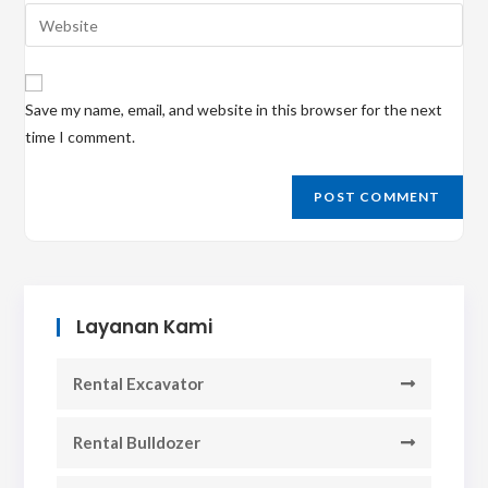
email
Enter
to
address
your
comment
to
website
comment
URL
Save my name, email, and website in this browser for the next
(optional)
time I comment.
Layanan Kami
Rental Excavator
Rental Bulldozer