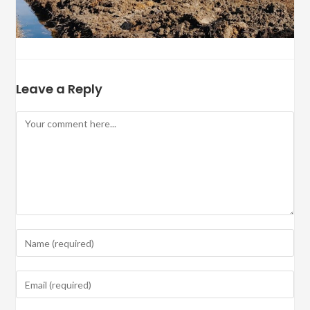
Leave a Reply
Comment
Enter
your
name
Enter
or
your
username