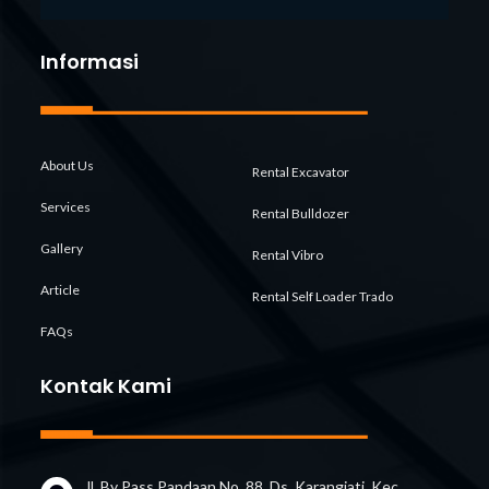
Informasi
About Us
Rental Excavator
Services
Rental Bulldozer
Gallery
Rental Vibro
Article
Rental Self Loader Trado
FAQs
Kontak Kami
Jl. By Pass Pandaan No. 88, Ds. Karangjati, Kec.