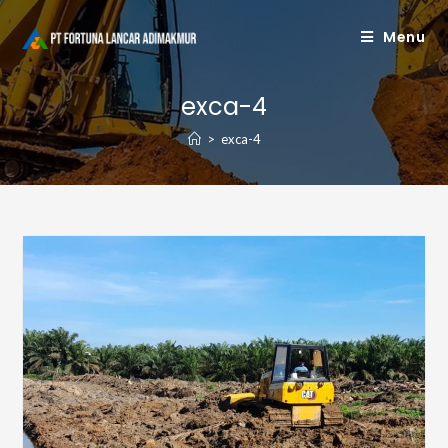
Skip
Menu
to
content
exca-4
>
exca-4