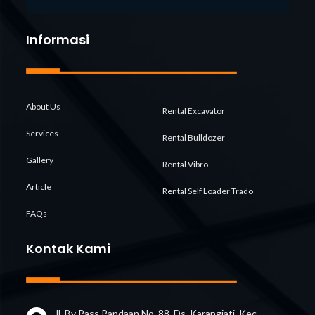
Informasi
About Us
Rental Excavator
Services
Rental Bulldozer
Gallery
Rental Vibro
Article
Rental Self Loader Trado
FAQs
Kontak Kami
Jl. By Pass Pandaan No. 88, Ds. Karangjati, Kec.