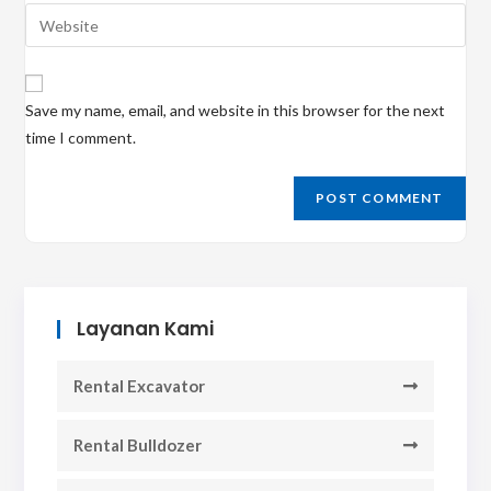
email
Enter
to
address
your
comment
to
website
comment
URL
Save my name, email, and website in this browser for the next
(optional)
time I comment.
Layanan Kami
Rental Excavator
Rental Bulldozer