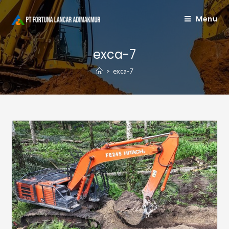
Skip
Menu
to
content
exca-7
>
exca-7