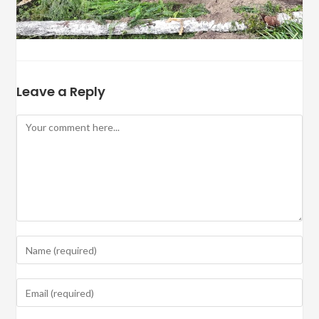
Leave a Reply
Comment
Enter
your
name
Enter
or
your
username