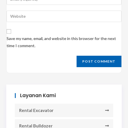
or
your
username
email
Enter
to
address
your
comment
to
website
comment
URL
Save my name, email, and website in this browser for the next
(optional)
time I comment.
Layanan Kami
Rental Excavator
Rental Bulldozer