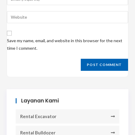
or
your
username
email
Enter
to
address
your
comment
to
website
comment
URL
Save my name, email, and website in this browser for the next
(optional)
time I comment.
Layanan Kami
Rental Excavator
Rental Bulldozer