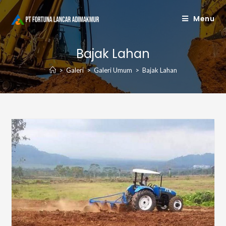
Skip
Menu
to
content
Bajak Lahan
>
Galeri
>
Galeri Umum
>
Bajak Lahan