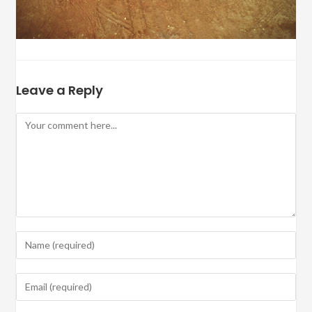
Leave a Reply
Comment
Enter
your
name
Enter
or
your
username