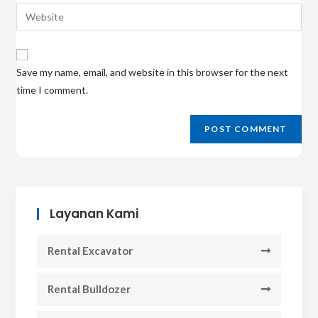
email
Enter
to
address
your
comment
to
website
comment
URL
Save my name, email, and website in this browser for the next
(optional)
time I comment.
Layanan Kami
Rental Excavator
Rental Bulldozer