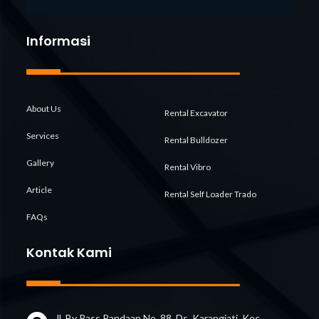
Informasi
About Us
Rental Excavator
Services
Rental Bulldozer
Gallery
Rental Vibro
Article
Rental Self Loader Trado
FAQs
Kontak Kami
Jl. By Pass Pandaan No. 88, Ds. Karangjati, Kec.