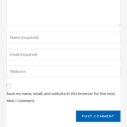
Enter
your
name
Enter
or
your
username
email
Enter
to
address
your
comment
to
website
comment
URL
Save my name, email, and website in this browser for the next
(optional)
time I comment.