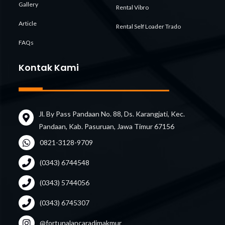
Gallery
Rental Vibro
Article
Rental Self Loader Trado
FAQs
Kontak Kami
Jl. By Pass Pandaan No. 88, Ds. Karangjati, Kec.
Pandaan, Kab. Pasuruan, Jawa Timur 67156
0821-3128-9709
(0343) 6744548
(0343) 5744056
(0343) 6745307
@fortunalancaradimakmur