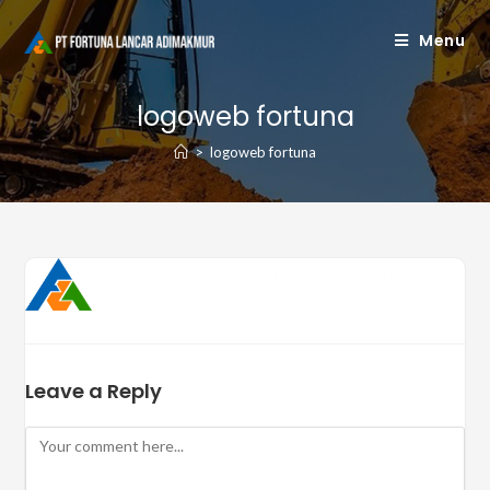
Skip
Menu
to
content
logoweb fortuna
>
logoweb fortuna
Leave a Reply
Comment