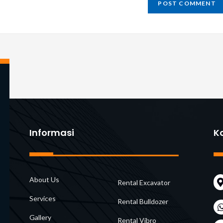
t
Informasi
K
About Us
Rental Excavator
Services
Rental Bulldozer
Gallery
Rental Vibro