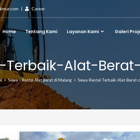
akmur.com
|
Career
Home
Tentang Kami
Layanan Kami
Galeri Proj
Terbaik-Alat-Berat
l
>
Sewa – Rental Alat Berat di Malang
>
Sewa-Rental-Terbaik-Alat-Berat-d